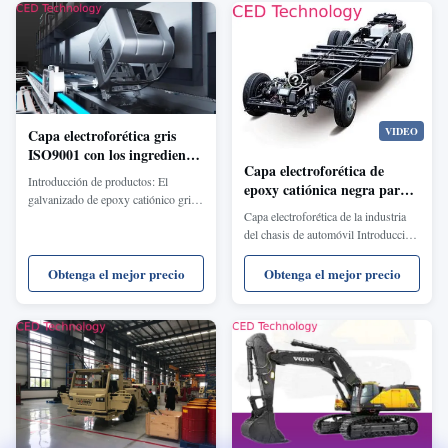
VIDEO
Capa electroforética gris
ISO9001 con los ingredientes
Capa electroforética de
de la tubería del éter del
Introducción de productos: El
epoxy catiónica negra para
alcohol
galvanizado de epoxy catiónico gris
la industria del chasis de
Capa electroforética de la industria
HLS-5701LB/HLS-5750 para el
automóvil
del chasis de automóvil Introducción
auto es la capa electroforética de la
de productos HLS-1701ELB/HLS-
7ma generación investigada y
1701EG. El galvanizado de epoxy
desarrollada por la pintura de HLS
Obtenga el mejor precio
Obtenga el mejor precio
catiónico negro para el auto es una
(Shangai) Co., Ltd. en cooperación
capa electroforética de la nueva
con el grupo industrial químico
generación investigada y desarrollada
internacional de Alemania HS. ...
por la pintura de HLS (Shangai) Co.,
Ltd. Representa ...